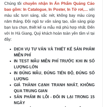
Chúng tôi
chuyên nhận In Ấn Phẩm Quảng Cáo
bao gồm: In Catalogue, In Poster, In Tờ rơi,....
với
màu sắc tươi sáng, sắc nét, không bay màu cùng
năm tháng. Đội ngũ tư vấn sáng tạo, sẵn sàng giúp
bạn lựa chọn, thiết kế ra mẫu mã phù hợp nhất. Đến
với In Hà Giang, Quý khách hoàn toàn yên tâm vì tại
đây:
DỊCH VỤ TƯ VẤN VÀ THIẾT KẾ SẢN PHẨM
MIỄN PHÍ
IN TEST MẪU MIỄN PHÍ TRƯỚC KHI IN SỐ
LƯỢNG LỚN
IN ĐÚNG MẪU, ĐÚNG TIẾN ĐỘ, ĐÚNG SỐ
LƯỢNG
GIÁ THÀNH CẠNH TRANH NHẤT, KHÔNG
QUA TRUNG GIAN
SẢN PHẨM IN LỖI - ĐỔI IN LẠI TRONG 15
NGÀY