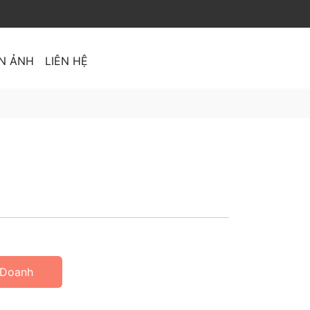
N ẢNH
LIÊN HỆ
 Doanh