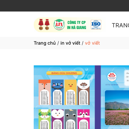
TRAN
Trang chủ
/
in vở viết
/
vở viết