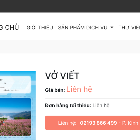
G CHỦ
GIỚI THIỆU
SẢN PHẨM DỊCH VỤ
THƯ VIỆ
VỞ VIẾT
Liên hệ
Giá bán:
Đơn hàng tối thiểu:
Liên hệ
Liên hệ:
02193 866 499
- P. Kinh