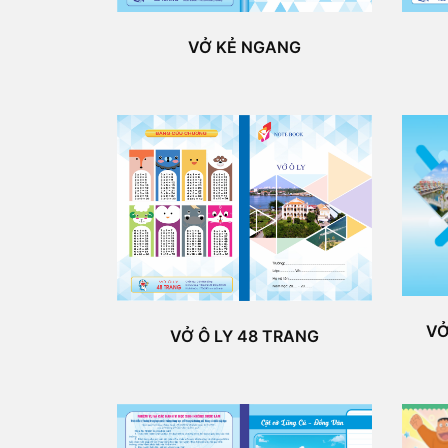
VỞ KẺ NGANG
VỞ
VỞ Ô LY 48 TRANG