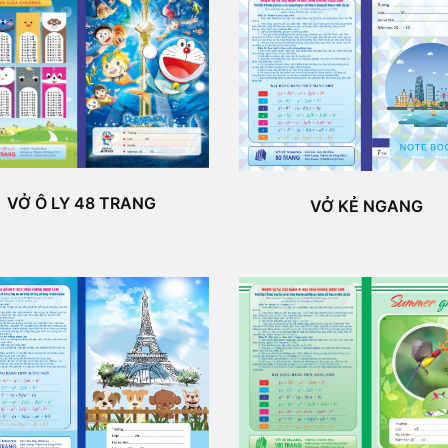
VỞ Ô LY 48 TRANG
VỞ KẺ NGANG