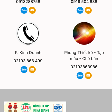
0913288758
0919 504 838
Phòng Thiết kế - Tạo
P. Kinh Doanh
mẫu - Chế bản
02193 866 499
02193863986